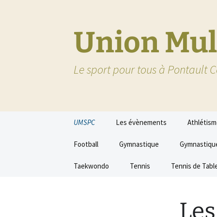
Union Mul
Le sport pour tous à Pontault
Aller
UMSPC
Les évènements
Athlétis
au
contenu
Les permanences
Football
Vœux 2020
Gymnastique
Gymnastiqu
Les dirigeants
Taekwondo
Vœux 2019
Tennis
Tennis de Tabl
Les documents de l’UMS
Vœux 2017
Les statuts
Les
La galerie photo
Vœux 2016
le règlement in