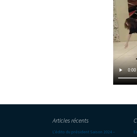
Articles récents
C
L’édito du président Saison 2024 –
Ed