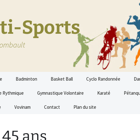
ti-Sports
 Combault
me
Badminton
Basket Ball
Cyclo Randonnée
Da
e Rythmique
Gymnastique Volontaire
Karaté
Pétanq
e
Vovinam
Contact
Plan du site
 45 ans
térieur